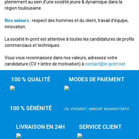
pleinement au sein d’une société jeune & dynamique dans la
région toulousaine.
Nos valeurs
: respect des hommes et du client, travail d’équipe,
innovation.
La société In-print est attentive à toutes les candidatures de profils
commerciaux et techniques.
Vous vous reconnaissez dans nos valeurs, adressez votre
candidature (CV + lettre de motivation) à
contact@in-print.net
100 % QUALITÉ
MODES DE PAIEMENT
100 % SÉRÉNITÉ
CB, VIREMENT, MANDAT ADMINISTRATIF
LIVRAISON EN 24H
SERVICE CLIENT