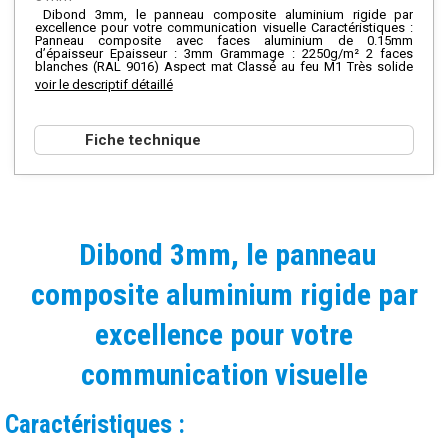
Dibond 3mm, le panneau composite aluminium rigide par
excellence pour votre communication visuelle Caractéristiques :
Panneau composite avec faces aluminium de 0.15mm
d’épaisseur Epaisseur : 3mm Grammage : 2250g/m² 2 faces
blanches (RAL 9016) Aspect mat Classé au feu M1 Très solide
Résiste à l’eau Usage intérieur/extérieur Impression HD grand
voir le descriptif détaillé
format sur mesure Applications possibles : Enseignes Habillage
façades Panneau de signalisation Panneau publicitaire …
Finitions possibles : Sans impression (panneau vierge) Découpe
à la forme Impression Recto/Verso Lamination Perforation –
Fiche technique
Fièrement imprimé par Rollup-Online : qualité HD, prix bas & délai
respecté –
Dibond 3mm, le panneau
composite aluminium rigide par
excellence pour votre
communication visuelle
Caractéristiques :