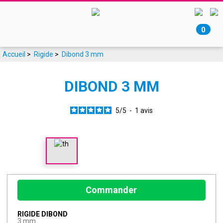
0
Accueil
>
Rigide
>
Dibond 3 mm
DIBOND 3 MM
5
/
5
-
1
avis
Commander
RIGIDE DIBOND
3 mm